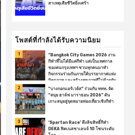
สาเหตุเสียชีวิตยิ่งเศร้า
โพสต์ที่กำลังได้รับความนิยม
1
“Bangkok City Games 2026 งาน
กีฬาที่ไม่ได้มีแค่กีฬา แต่เป็นเทศกาล
ของคนกรุงเทพฯ ชวนทุกคนมาทำ
กิจกรรมร่วมกันภายใต้บรรยากาศแห่ง
มิตรภาพ และสร้างสุขภาพดีไปด้วยกัน
เชียร์การแข่งขันกีฬาจากทั้ง 50
2
“บางกอกแอร์เวย์ส” ร่วมกับ ททท. จัด
เขต
ชวนมาเต้นแอโรบิค
เล่น
“สมุย ฮาล์ฟ มาราธอน 2026” ดัน
เกมกีฬา ลุ้นรับของรางวัล
ช้อปของ
เกาะสมุยสู่จุดหมายท่องเที่ยวเชิงกีฬา
ดีและอิ่ – facebook.com
3
‘Spartan Race’ ดึงลิขสิทธิ์กีฬา
DEKA ฟิตเนสชาเลนจ์ 10 โซนระดับ