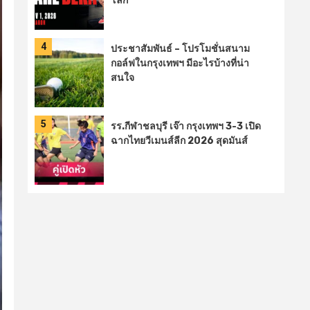
โลก
4
ประชาสัมพันธ์ – โปรโมชั่นสนาม
กอล์ฟในกรุงเทพฯ มีอะไรบ้างที่น่า
สนใจ
5
รร.กีฬาชลบุรี เจ๊า กรุงเทพฯ 3-3 เปิด
ฉากไทยวีเมนส์ลีก 2026 สุดมันส์
6
ททท. ร่วมกับ กรุงเทพฯและ ส.กีฬาคิกบ็
อกซิ่งฯ จัด AMAZING KIDS
FESTIVAL กระตุ้นการท่องเที่ยว
Event Tourism-Family Tourism