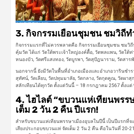
3. กิจกรรมเยือนชุมชน ชมวิถีท
กิจกรรมแรกที่ไม่ควรพลาดคือ กิจกรรมเยือนชุมชน ชมวิถ
คุ้มวัด ได้แก่ วัดใต้พระเจ้าใหญ่องค์ตื้อ, วัดพลแพน, วัดใต้ท่
หนองบัว, วัดศรีแสงทอง, วัดบูรพา, วัดสุปัฎนาราม, วัดสารพ
นอกจากนี้ ยังมีวัดในพื้นที่อำเภอเมืองและอำเภอวารินชำรา
สุทัศน์, วัดเลียบ, วัดปทุมมาลัย, วัดกลาง, วัดกุดคูณ, ว
สลักเทียนได้ทุกวัด ตั้งแต่วันนี้ – 18 กรกฎาคม 2567 ตั้งแต่
4. ไฮไลต์ “ขบวนแห่เทียนพรรษ
เต็ม 2 วัน 2 คืน ปีแรก!
สำหรับขบวนแห่เทียนพรรษาเมืองอุบลในปีนี้ เป็นปีแรกท
เสียงประกอบขบวนแห่ จัดเต็ม 2 วัน 2 คืน คือในวันที่ 20-