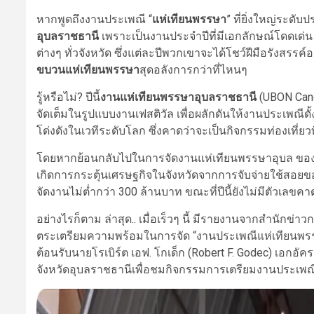
หากพูดถึงงานประเพณี “
แห่เทียนพรรษา
” ที่ยิ่งใหญ่ระดั
อุบลราชธานี
เพราะเป็นงานประจำปีที่มีเอกลักษณ์โดดเด่น ด
ต่างๆ ทั่วจังหวัด ซึ่งแต่ละปีพวกเขาจะได้โชว์ฝีมือรังส
ขบวนแห่เทียนพรรษา
สุดอลังการกว่าที่ไหนๆ
รู้หรือไม่? ปีนี้
งานแห่เทียนพรรษาอุบลราชธานี
(UBON Cand
จัดเต็มในรูปแบบงานเฟสติวัล เพื่อผลักดันให้งานประเพณีดั้
โด่งดังในเวทีระดับโลก ซึ่งคาดว่าจะเป็นกิจกรรมท่องเที่ยวท
โดยหากย้อนกลับไปในการจัดงานแห่เทียนพรรษาอุบล ของปี 2
เกิดการกระตุ้นเศรษฐกิจในจังหวัดจากการจับจ่ายใช้สอยขอ
จัดงานไม่ต่ำกว่า 300 ล้านบาท ขณะที่ปีนี้ยังไม่มีตัวเล
อย่างไรก็ตาม ล่าสุด.. เมื่อเร็วๆ นี้ มีรายงานจากสำนักข
ตระเตรียมความพร้อมในการจัด “งานประเพณีแห่เทียนพรรษา
ต้อนรับนายโรเบิร์ต เอฟ. โกเด็ก (Robert F. Godec) เอกอ
จังหวัดอุบลราชธานีเพื่อชมกิจกรรมการเตรียมงานประเพณี