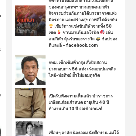
กีฬาที่ไม่ได้มีแค่กีฬา แต่เป็นเทศกาล
ของคนกรุงเทพฯ ชวนทุกคนมาทำ
กิจกรรมร่วมกันภายใต้บรรยากาศแห่ง
ด
มิตรภาพ และสร้างสุขภาพดีไปด้วยกัน
เชียร์การแข่งขันกีฬาจากทั้ง 50
เขต
ชวนมาเต้นแอโรบิค
เล่น
เกมกีฬา ลุ้นรับของรางวัล
ช้อปของ
ดีและอิ่ – facebook.com
ะ
กทม. เช็กเข้มทั่วกรุง สั่งปิดสถาน
ประกอบการ 56 แห่ง เร่งสอบปมเพลิง
ไหม้-พ่อทิพย์ ย้ำไม่ยอมทุจริต
ง
เปิดรับฟังความเห็นแล้ว ข้าราชการ
เกษียณก่อนกำหนด อายุเกิน 40 ปี
ทำงานเกิน 10 ปี จ่อเข้าเกณฑ์
เพื่อนๆ อาลัย น้องออม นักศึกษาม.แม่โจ้