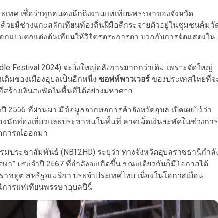
บประเทศ เชื่อว่าทุกคนคงนึกถึงงานแห่เทียนพรรษาของจังหวัด
้วยมีช่างแกะสลักเทียนท้องถิ่นฝีมือดีกระจายตัวอยู่ในชุมชนคุ้มวั
รรค์ออกแบบตกแต่งต้นเทียนให้วิจิตรตระการตา บวกกับการจัดแสดงใน
le Festival 2024) จะยิ่งใหญ่อลังการมากกว่าเดิม เพราะจัดใหญ่
งเดิมของเมืองอุบลเป็นอีกหนึ่ง
ซอฟท์พาวเวอร์
ของประเทศไทยที่จ
ี่สร้างเงินสะพัดในพื้นที่ได้อย่างมหาศาล
566 ที่ผ่านมา มีข้อมูลจากหอการค้าจังหวัดอุบล เปิดเผยไว้ว่า
งนักท่องเที่ยวและประชาชนในพื้นที่ คาดเม็ดเงินสะพัดในช่วงการ
ขคาดการณ์ออกมา
่าวกรมประชาสัมพันธ์ (NBT2HD) ระบุว่า ทางจังหวัดอุบลราชธานีกำลั
” ประจำปี 2567 ที่กำลังจะเกิดขึ้น ขณะเดียวกันก็มีโอกาสได้
ัครราชทูต สหรัฐอเมริกา ประจำประเทศไทย เนื่องในโอกาสเยือน
การแห่เทียนพรรษาอุบลปีนี้