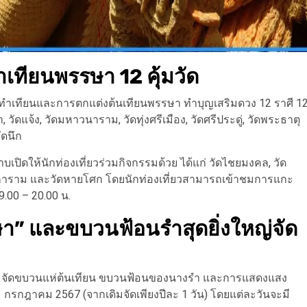
ำเทียนพรรษา 12 คุ้มวัด
ีทำเทียนและการตกแต่งต้นเทียนพรรษา ทำบุญเสริมดวง 12 ราศี 1
า, วัดแจ้ง, วัดมหาวนาราม, วัดทุ่งศรีเมือง, วัดศรีประดู่, วัดพระธาตุ
ัดนึก
บเปิดให้นักท่องเที่ยวร่วมกิจกรรมด้วย ได้แก่ วัดไชยมงคล, วัด
ัดผาสุการาม และวัดหายโศก โดยนักท่องเที่ยวสามารถเข้าชมการแกะ
 9.00 – 20.00 น.
า” และขบวนฟ้อนรำสุดยิ่งใหญ่จัด
ี่จะจัดขบวนแห่ต้นเทียน ขบวนฟ้อนของนางรำ และการแสดงแสง
21 กรกฎาคม 2567 (จากเดิมจัดเพียงปีละ 1 วัน) โดยแต่ละวันจะมี