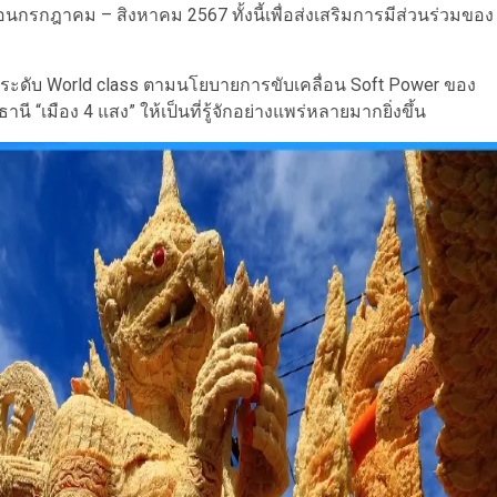
นกรกฎาคม – สิงหาคม 2567 ทั้งนี้เพื่อส่งเสริมการมีส่วนร่วมของ
ู่ระดับ World class ตามนโยบายการขับเคลื่อน Soft Power ของ
นี “เมือง 4 แสง” ให้เป็นที่รู้จักอย่างแพร่หลายมากยิ่งขึ้น