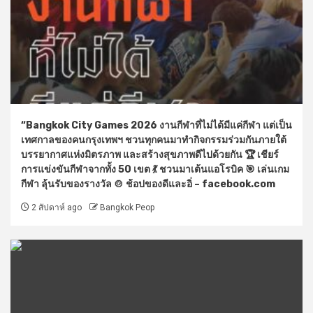
“Bangkok City Games 2026 งานกีฬาที่ไม่ได้มีแค่กีฬา แต่เป็น
เทศกาลของคนกรุงเทพฯ ชวนทุกคนมาทำกิจกรรมร่วมกันภายใต้
บรรยากาศแห่งมิตรภาพ และสร้างสุขภาพดีไปด้วยกัน 🏆 เชียร์
การแข่งขันกีฬาจากทั้ง 50 เขต 💃 ชวนมาเต้นแอโรบิค 🎯 เล่นเกม
กีฬา ลุ้นรับของรางวัล 🍲 ช้อปของดีและอิ่ – facebook.com
2 สัปดาห์ ago
Bangkok Peop