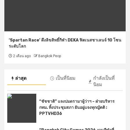
‘Spartan Race’ ดึงลิขสิทธิ์กีฬา DEKA ฟิตเนสชาเลนจ์ 10 โซน
ระดับโลก
2 เดือน ago
Bangkok Peop
ล่าสุด
เป็นที่นิยม
กำลังเป็นที่
นิยม
“ชัชชาติ” แจงปมดรามาผู้ว่าฯ – ฝ่ายบริหาร
กทม. ทิ้งประชุมสภา ยันอยู่แจงทุกญัตติ :
PPTVHD36