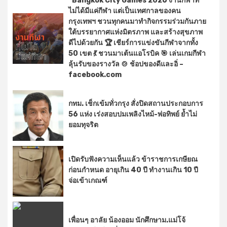
“Bangkok City Games 2026 งานกีฬาที่
ไม่ได้มีแค่กีฬา แต่เป็นเทศกาลของคน
กรุงเทพฯ ชวนทุกคนมาทำกิจกรรมร่วมกันภาย
ใต้บรรยากาศแห่งมิตรภาพ และสร้างสุขภาพ
ดีไปด้วยกัน 🏆 เชียร์การแข่งขันกีฬาจากทั้ง
50 เขต 💃 ชวนมาเต้นแอโรบิค 🎯 เล่นเกมกีฬา
ลุ้นรับของรางวัล 🍲 ช้อปของดีและอิ่ –
facebook.com
กทม. เช็กเข้มทั่วกรุง สั่งปิดสถานประกอบการ
56 แห่ง เร่งสอบปมเพลิงไหม้-พ่อทิพย์ ย้ำไม่
ยอมทุจริต
เปิดรับฟังความเห็นแล้ว ข้าราชการเกษียณ
ก่อนกำหนด อายุเกิน 40 ปี ทำงานเกิน 10 ปี
จ่อเข้าเกณฑ์
เพื่อนๆ อาลัย น้องออม นักศึกษาม.แม่โจ้