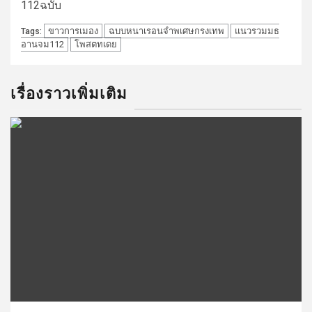
112ฉบับ
ขาวการเมอง
ฉบบหนาเรอนจำพเศษกรงเทพ
แนวรวมมธ
Tags:
อานจม112
โพสตทเดย
เรื่องราวเพิ่มเติม