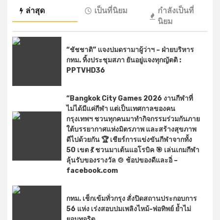
ล่าสุด
เป็นที่นิยม
กำลังเป็นที่
นิยม
“ชัชชาติ” แจงปมดรามาผู้ว่าฯ – ฝ่ายบริหาร
กทม. ทิ้งประชุมสภา ยันอยู่แจงทุกญัตติ :
PPTVHD36
“Bangkok City Games 2026 งานกีฬาที่
ไม่ได้มีแค่กีฬา แต่เป็นเทศกาลของคน
กรุงเทพฯ ชวนทุกคนมาทำกิจกรรมร่วมกันภาย
ใต้บรรยากาศแห่งมิตรภาพ และสร้างสุขภาพ
ดีไปด้วยกัน 🏆 เชียร์การแข่งขันกีฬาจากทั้ง
50 เขต 💃 ชวนมาเต้นแอโรบิค 🎯 เล่นเกมกีฬา
ลุ้นรับของรางวัล 🍲 ช้อปของดีและอิ่ –
facebook.com
กทม. เช็กเข้มทั่วกรุง สั่งปิดสถานประกอบการ
56 แห่ง เร่งสอบปมเพลิงไหม้-พ่อทิพย์ ย้ำไม่
ยอมทุจริต