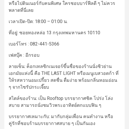
หรือไปดินเนอร์กับคนพิเศษ ใครชอบบาร์ฟีลดี ๆ ไม่ควร
พลาดที่นี่เลย
เวลาเปิด-ปิด:
18:00 – 01:00 น.
ที่อยู่:
ซอยทองหล่อ 13 กรุงเทพมหานคร 10110
เบอร์โทร :
082-441-5366
เฟสบุ๊ค : อีกรอบ
ลายเซ็น:
ค็อกเทลซิกเนเจอร์ขึ้นชื่อของ
ร้านนั่งชิว
ย่าน
เอกมัย
แห่งนี้ คือ THE LAST LIGHT หรือเมนูเบสวอดก้า ที่
ให้รสหวานอมเปรี้ยว สดชื่น ดื่มง่าย พร้อมกลิ่นหอมอ่อน
ๆ จากไซรัปกระเจี๊ยบ
สไตล์ของร้าน:
เป็น Rooftop บรรยากาศชิค โปร่ง โล่ง
สบาย สามารถนั่งชมวิวพระอาทิตย์ตกแบบฟิน ๆ
บรรยากาศเหมาะกับ:
มากับกลุ่มเพื่อน คนทำงาน หรือ
คู่รักที่ชอบร้านบรรยากาศสบาย ๆ เป็นกันเอง