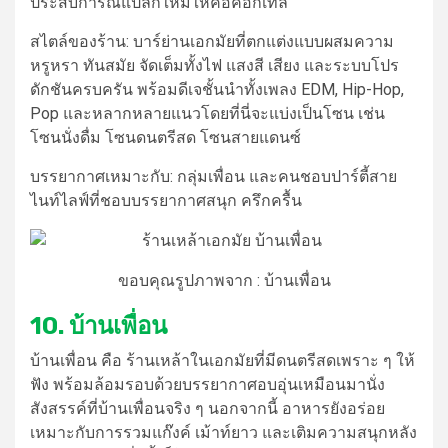
ประสบการณ์แปลกใหม่ให้คอค็อกเทล
สไตล์ของร้าน:
บาร์
ย่าน
เอกมัย
ที่ตกแต่งแบบผสมความ
หรูหรา ทันสมัย จัดเต็มทั้งไฟ แสงสี เสียง และระบบโปร
ดักชันครบครัน พร้อมดีเจชั้นนำทั้งเพลง EDM, Hip-Hop,
Pop และหลากหลายแนวโดยที่นี่จะแบ่งเป็นโซน เช่น
โซนนั่งดื่ม โซนดนตรีสด โซนสายแดนซ์
บรรยากาศเหมาะกับ:
กลุ่มเพื่อน และคนชอบปาร์ตี้สาย
ไนท์ไลฟ์ที่ชอบบรรยากาศสนุก ครึกครื้น
ขอบคุณรูปภาพจาก : บ้านเพื่อน
10. บ้านเพื่อน
บ้านเพื่อน คือ
ร้านเหล้า
ใน
เอกมัย
ที่มีดนตรีสดเพราะ ๆ ให้
ฟัง พร้อมล้อมรอบด้วยบรรยากาศอบอุ่นเหมือนมานั่ง
สังสรรค์ที่บ้านเพื่อนจริง ๆ นอกจากนี้ อาหารยังอร่อย
เหมาะกับการรวมแก๊งค์ เม้าท์ยาว และเติมความสนุกหลัง