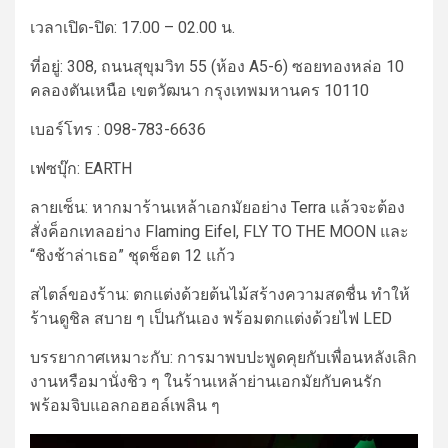
เวลาเปิด-ปิด:
17.00 – 02.00 น.
ที่อยู่:
308, ถนนสุขุมวิท 55 (ห้อง A5-6) ซอยทองหล่อ 10
คลองตันเหนือ เขตวัฒนา กรุงเทพมหานคร 10110
เบอร์โทร :
098-783-6636
เฟซบุ๊ก: EARTH
ลายเซ็น:
หากมา
ร้านเหล้าเอกมัย
อย่าง Terra แล้วจะต้อง
สั่งค็อกเทลอย่าง Flaming Eifel, FLY TO THE MOON และ
“ชิงช้าล่าเธอ” ชุดช็อต 12 แก้ว
สไตล์ของร้าน:
ตกแต่งด้วยต้นไม้สร้างความสดชื่น ทำให้
ร้านดูชิล สบาย ๆ เป็นกันเอง พร้อมตกแต่งด้วยไฟ LED
บรรยากาศเหมาะกับ:
การมาพบปะพูดคุยกับเพื่อนหลังเลิก
งานหรือมานั่งชิว ๆ ในร้านเหล้าย่านเอกมัยกับคนรัก
พร้อมจิบแอลกอฮอล์เพลิน ๆ