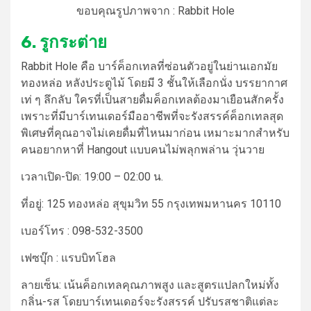
ขอบคุณรูปภาพจาก : Rabbit Hole
6. รูกระต่าย
Rabbit Hole คือ บาร์ค็อกเทลที่ซ่อนตัวอยู่ในย่านเอกมัย
ทองหล่อ หลังประตูไม้ โดยมี 3 ชั้นให้เลือกนั่ง บรรยากาศ
เท่ ๆ ลึกลับ ใครที่เป็นสายดื่มค็อกเทลต้องมาเยือนสักครั้ง
เพราะที่มีบาร์เทนเดอร์มืออาชีพที่จะรังสรรค์ค็อกเทลสุด
พิเศษที่คุณอาจไม่เคยดื่มที่ไหนมาก่อน เหมาะมากสำหรับ
คนอยากหาที่ Hangout แบบคนไม่พลุกพล่าน วุ่นวาย
เวลาเปิด-ปิด:
19:00 – 02:00 น.
ที่อยู่:
125 ทองหล่อ สุขุมวิท 55 กรุงเทพมหานคร 10110
เบอร์โทร :
098-532-3500
เฟซบุ๊ก : แรบบิทโฮล
ลายเซ็น:
เน้นค็อกเทลคุณภาพสูง และสูตรแปลกใหม่ทั้ง
กลิ่น-รส โดยบาร์เทนเดอร์จะรังสรรค์ ปรับรสชาติแต่ละ