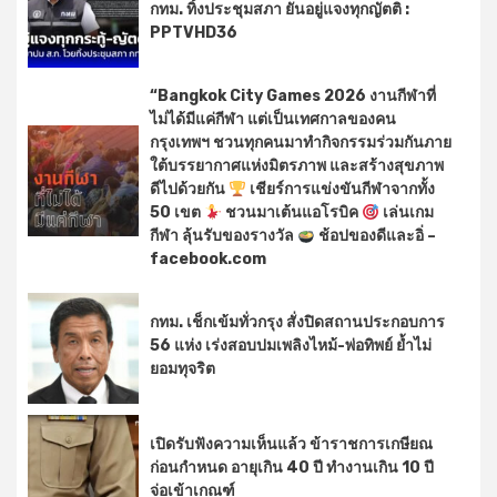
กทม. ทิ้งประชุมสภา ยันอยู่แจงทุกญัตติ :
PPTVHD36
“Bangkok City Games 2026 งานกีฬาที่
ไม่ได้มีแค่กีฬา แต่เป็นเทศกาลของคน
กรุงเทพฯ ชวนทุกคนมาทำกิจกรรมร่วมกันภาย
ใต้บรรยากาศแห่งมิตรภาพ และสร้างสุขภาพ
ดีไปด้วยกัน
เชียร์การแข่งขันกีฬาจากทั้ง
50 เขต
ชวนมาเต้นแอโรบิค
เล่นเกม
กีฬา ลุ้นรับของรางวัล
ช้อปของดีและอิ่ –
facebook.com
กทม. เช็กเข้มทั่วกรุง สั่งปิดสถานประกอบการ
56 แห่ง เร่งสอบปมเพลิงไหม้-พ่อทิพย์ ย้ำไม่
ยอมทุจริต
เปิดรับฟังความเห็นแล้ว ข้าราชการเกษียณ
ก่อนกำหนด อายุเกิน 40 ปี ทำงานเกิน 10 ปี
จ่อเข้าเกณฑ์