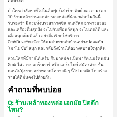
ดนตรีสด
ถ้าใครกำลังหาที่ไปในคืนศุกร์เสาร์อาทิตย์ ลองตามรอย
10
ร้านเหล้า
ย่าน
เอกมัย
-ทองหล่อที่นำมาฝากในวันนี้
รับรองว่า มีครบทั้งบรรยากาศชิล ดนตรีสด อาหารอร่อย
และเครื่องดื่มสุดปัง จะไปกับเพื่อนก็สนุก จะไปเดตก็ดี และ
เมื่อสนุกเต็มที่แล้ว อย่าลืมเรียกใช้บริการ
GrabDriveYourCar
ให้คนขับพากลับบ้านอย่างปลอดภัย
“เมาไม่ขับ” สนุก และกลับถึงบ้านได้อย่างสบายใจทุกคืน
ส่วนใครที่มีรายได้เสริม
รีบมาสมัครเป็น
พาร์ตเนอร์
คนขับ
Grab ไม่ว่าจะ
แกร็บคาร์
หรือ
แกร็บไบค์
สมัครง่าย ขั้น
ตอนไม่ยุ่งยาก อย่าพลาดโอกาสดี ๆ นี้ไป มาเติบโต สร้าง
รายได้ที่มั่นคงไปด้วยกัน
คำถามที่พบบ่อย
Q: ร้านเหล้าทองหล่อ เอกมัย ปิดดึก
ไหม?