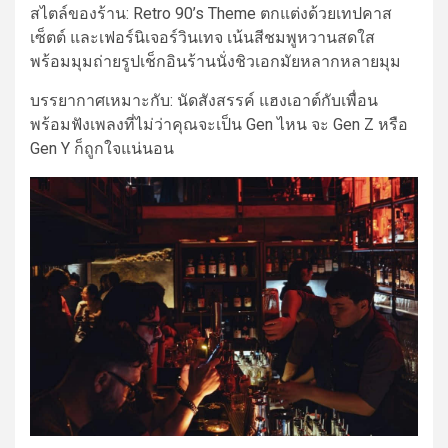
สไตล์ของร้าน:
Retro 90’s Theme ตกแต่งด้วยเทปคาส
เซ็ตต์ และเฟอร์นิเจอร์วินเทจ เน้นสีชมพูหวานสดใส
พร้อมมุมถ่ายรูปเช็กอิน
ร้านนั่งชิวเอกมัย
หลากหลายมุม
บรรยากาศเหมาะกับ:
นัดสังสรรค์ แฮงเอาต์กับเพื่อน
พร้อมฟังเพลงที่ไม่ว่าคุณจะเป็น Gen ไหน จะ Gen Z หรือ
Gen Y ก็ถูกใจแน่นอน