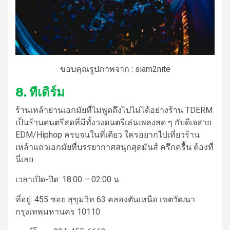
ขอบคุณรูปภาพจาก : siam2nite
8. ทีเดิร์ม
ร้านเหล้า
ย่าน
เอกมัย
ที่ไม่พูดถึงไปไม่ได้อย่างร้าน TDERM
เป็นร้านดนตรีสดที่มีทั้งวงดนตรีเล่นเพลงสด ๆ กับดีเจสาย
EDM/Hiphop ครบจนในที่เดียว ใครอยากไปเที่ยว
ร้าน
เหล้า
แถว
เอกมัย
ที่บรรยากาศสนุกสุดมันส์ ครึกครื้น ต้องที่
นี่เลย
เวลาเปิด-ปิด:
18:00 – 02:00 น.
ที่อยู่:
455 ซอย สุขุมวิท 63 คลองตันเหนือ เขตวัฒนา
กรุงเทพมหานคร 10110