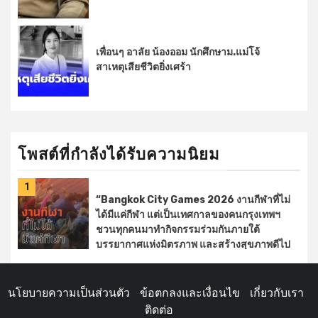
เพื่อนๆ อาลัย น้องออม นักศึกษาม.แม่โจ้
สาเหตุเสียชีวิตยิ่งเศร้า
โพสต์ที่กำลังได้รับความนิยม
1
“Bangkok City Games 2026 งานกีฬาที่ไม่
ได้มีแค่กีฬา แต่เป็นเทศกาลของคนกรุงเทพฯ
ชวนทุกคนมาทำกิจกรรมร่วมกันภายใต้
บรรยากาศแห่งมิตรภาพ และสร้างสุขภาพดีไป
ด้วยกัน
เชียร์การแข่งขันกีฬาจากทั้ง 50
เขต
ชวนมาเต้นแอโรบิค
เล่นเกมกีฬา
ลุ้นรับของรางวัล
ช้อปของดีและอิ่ –
นโยบายความเป็นส่วนตัว
ข้อตกลงและเงื่อนไข
เกี่ยวกับเรา
facebook.com
ติดต่อ