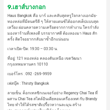
9.เฮาส์บางกอก
Haus Bangkok คือ
บาร์
และคลับสุดหรูใจกลาง
เอกมัย
-
ทองหล่อที่มีดนตรีดี ๆ ให้สายแดนซ์ได้ออกสเต็ปแบบสุด
เหวี่ยง ผ่อนคลายความเครียดจากการทำงาน ใครกำลัง
มองหาร้านที่เพลงดี บรรยากาศดี ต้องลองมา Haus สัก
ครั้ง ติดใจอยากกลับมาซ้ำอีกแน่นอน
เวลาเปิด-ปิด:
19:30 – 03:30 น.
ที่อยู่:
121 ทองหล่อ คลองตันเหนือ เขตวัฒนา
กรุงเทพมหานคร 10110
เบอร์โทร :
092 -269-9959
เฟสบุ๊ค : Thirsty Bangkok
ลายเซ็น:
ค็อกเทลซิกเนเจอร์อย่าง Regency Chai Tea ที่
ผสาน Chai Tea สไตล์อินเดียหอมเครื่องเทศ กับ Brandy
ไทย ทำให้ได้รสชาติเปรี้ยวหวานละมุน สร้าง