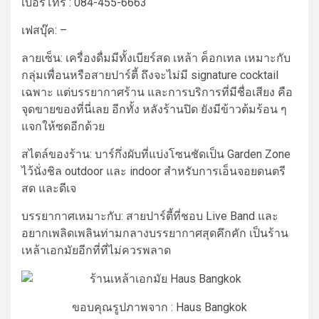
เบอร์โทร :
084-455-6663
เฟสบุ๊ค: –
ลายเซ็น:
เครื่องดื่มมีทั้งเบียร์สด เหล้า ค็อกเทล เหมาะกับ
กลุ่มเพื่อนหรือสายปาร์ตี้ ถึงจะไม่มี signature cocktail
เฉพาะ แต่บรรยากาศร้าน และการบริการที่มีชื่อเสียง คือ
จุดขายของที่นี่เลย อีกทั้ง หลังร้านปิด ยังมีข้าวต้มร้อน ๆ
แจกให้ซดอีกด้วย
สไตล์ของร้าน:
บาร์กึ่งผับที่แบ่งโซนชัดเป็น Garden Zone
ไว้นั่งชิล outdoor และ indoor สำหรับการเอ็นจอยดนตรี
สด และดีเจ
บรรยากาศเหมาะกับ:
สายปาร์ตี้ที่ชอบ Live Band และ
อยากเพลิดเพลินท่ามกลางบรรยากาศสุดคึกคัก
เป็น
ร้าน
เหล้าเอกมัย
อีกที่ที่ไม่ควรพลาด
ขอบคุณรูปภาพจาก : Haus Bangkok