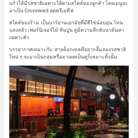
แก้วให้มีรสชาติเฉพาะได้ตามสไตล์ของลูกค้า โดยเมนูจะ
มาเป็น Crossword สุดครีเอทีฟ
สไตล์ของร้าน:
เป็น
บาร์
ย่าน
เอกมัย
ที่มีดีไซน์อบอุ่น โทน
แสงสลัว เฟอร์นิเจอร์ไม้ หินปูน ดูมีความลึกลับน่าค้นหา
เฉพาะตัว
บรรยากาศเหมาะกับ:
สายค็อกเทลที่อยากลิ้มลองรสชาติ
ใหม่ ๆ จะมาเป็นกลุ่มหรือมาเดตเป็นคู่ก็เหมาะทั้งนั้น