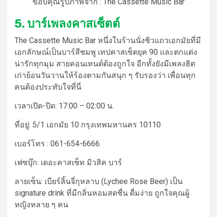
ขอบคุณรูปภาพจาก : The Cassette Music Bar
5. บาร์เพลงคาสเซ็ตต์
The Cassette Music Bar หนึ่งใน
ร้านนั่งชิว
แถว
เอกมัย
ที่มี
เอกลักษณ์เป็นบาร์สีชมพู เทปคาสเซ็ตยุค 90 และตกแต่ง
น่ารักทุกมุม สายคอนเทนต์ต้องถูกใจ อีกทั้งยังมีเพลงฮิต
เก่าย้อนวันวานให้ร้องตามกันสนุก ๆ รับรองว่า เพื่อนทุก
คนต้องประทับใจที่นี่
เวลาเปิด-ปิด:
17:00 – 02:00 น.
ที่อยู่:
5/1 เอกมัย 10 กรุงเทพมหานคร 10110
เบอร์โทร :
061-654-6666
เฟซบุ๊ก: เดอะคาสเซ็ท มิวสิค บาร์
ลายเซ็น:
เบียร์ลิ้นจี่กุหลาบ (Lychee Rose Beer) เป็น
signature drink ที่มีกลิ่นหอมสดชื่น ดื่มง่าย ถูกใจคุณผู้
หญิงหลาย ๆ คน