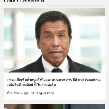
กทม. เช็กเข้มทั่วกรุง สั่งปิดสถานประกอบการ 56 แห่ง เร่งสอบปม
เพลิงไหม้-พ่อทิพย์ ย้ำไม่ยอมทุจริต
2 สัปดาห์ ago
Bangkok Peop