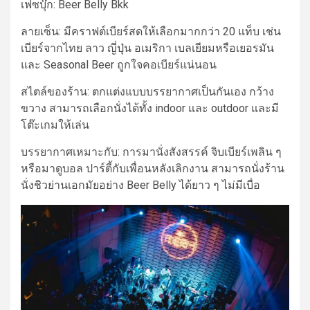
เฟซบุ๊ก: Beer Belly Bkk
ลายเซ็น:
มีคราฟต์เบียร์สดให้เลือกมากกว่า 20 แท็บ เช่น
เบียร์จากไทย ลาว ญี่ปุ่น อเมริกา เบลเยียมหรือเยอรมัน
และ Seasonal Beer ถูกใจคอเบียร์แน่นอน
สไตล์ของร้าน:
ตกแต่งแบบบรรยากาศเป็นกันเอง กว้าง
ขวาง สามารถเลือกนั่งได้ทั้ง indoor และ outdoor
และมี
โต๊ะเกมให้เล่น
บรรยากาศเหมาะกับ:
การมานั่งสังสรรค์ จิบเบียร์เพลิน ๆ
หรือมาดูบอล ปาร์ตี้กับเพื่อนหลังเลิกงาน สามารถ
นั่งร้าน
นั่งชิว
ย่าน
เอกมัย
อย่าง Beer Belly ได้ยาว ๆ ไม่มีเบื่อ