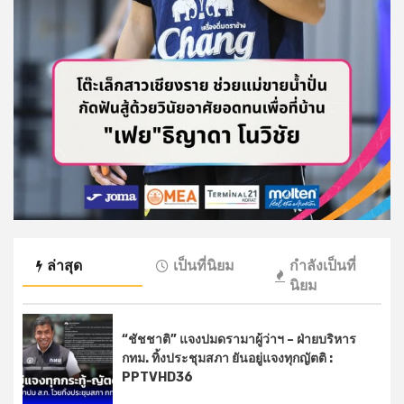
ล่าสุด
เป็นที่นิยม
กำลังเป็นที่
นิยม
“ชัชชาติ” แจงปมดรามาผู้ว่าฯ – ฝ่ายบริหาร
กทม. ทิ้งประชุมสภา ยันอยู่แจงทุกญัตติ :
PPTVHD36