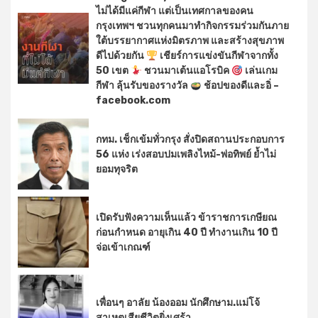
ไม่ได้มีแค่กีฬา แต่เป็นเทศกาลของคน
กรุงเทพฯ ชวนทุกคนมาทำกิจกรรมร่วมกันภาย
ใต้บรรยากาศแห่งมิตรภาพ และสร้างสุขภาพ
ดีไปด้วยกัน
เชียร์การแข่งขันกีฬาจากทั้ง
50 เขต
ชวนมาเต้นแอโรบิค
เล่นเกม
กีฬา ลุ้นรับของรางวัล
ช้อปของดีและอิ่ –
facebook.com
กทม. เช็กเข้มทั่วกรุง สั่งปิดสถานประกอบการ
56 แห่ง เร่งสอบปมเพลิงไหม้-พ่อทิพย์ ย้ำไม่
ยอมทุจริต
เปิดรับฟังความเห็นแล้ว ข้าราชการเกษียณ
ก่อนกำหนด อายุเกิน 40 ปี ทำงานเกิน 10 ปี
จ่อเข้าเกณฑ์
เพื่อนๆ อาลัย น้องออม นักศึกษาม.แม่โจ้
สาเหตุเสียชีวิตยิ่งเศร้า