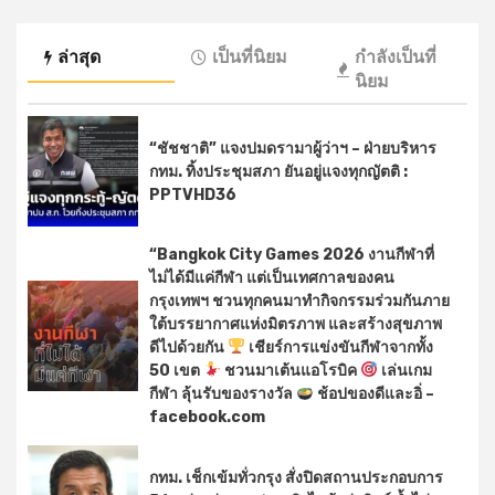
ล่าสุด
เป็นที่นิยม
กำลังเป็นที่
นิยม
“ชัชชาติ” แจงปมดรามาผู้ว่าฯ – ฝ่ายบริหาร
กทม. ทิ้งประชุมสภา ยันอยู่แจงทุกญัตติ :
PPTVHD36
“Bangkok City Games 2026 งานกีฬาที่
ไม่ได้มีแค่กีฬา แต่เป็นเทศกาลของคน
กรุงเทพฯ ชวนทุกคนมาทำกิจกรรมร่วมกันภาย
ใต้บรรยากาศแห่งมิตรภาพ และสร้างสุขภาพ
ดีไปด้วยกัน
เชียร์การแข่งขันกีฬาจากทั้ง
50 เขต
ชวนมาเต้นแอโรบิค
เล่นเกม
กีฬา ลุ้นรับของรางวัล
ช้อปของดีและอิ่ –
facebook.com
กทม. เช็กเข้มทั่วกรุง สั่งปิดสถานประกอบการ