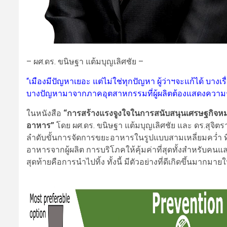
– ผศ.ดร. ขนิษฐา แต้มบุญเลิศชัย –
“เมืองมีปัญหาเยอะ แต่ไม่ใช่ทุกปัญหา ผู้ว่าฯจะแก้ได้ บางเ
บางปัญหามาจากภาคอุตสาหกรรมที่ผู้ผลิตต้องแสดงความร
ในหนังสือ
“การสร้างแรงจูงใจในการสนับสนุนเศรษฐกิจห
อาหาร”
โดย ผศ.ดร. ขนิษฐา แต้มบุญเลิศชัย และ ดร.สุจิ
ลำดับขั้นการจัดการขยะอาหารในรูปแบบสามเหลี่ยมคว่ำ ที่
อาหารจากผู้ผลิต การบริโภคให้คุ้มค่าที่สุดทั้งสำหรับคน
สุดท้ายคือการนำไปทิ้ง ทั้งนี้ มีตัวอย่างที่ดีเกิดขึ้น