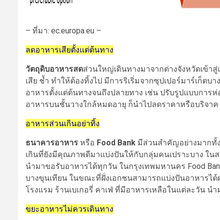
– ที่มา: ec.europa.eu –
ลดอาหารเสียตั้งแต่ต้นทาง
วัตถุดิบอาหารสด
ส่วนใหญ่เดินทางมาจากต่างจังหวัดเข้าส
เสีย ช้ำ ทำให้ต้องทิ้งไป มีการริเริ่มจากซุปเปอร์มาร์เ
อาหารตั้งแต่ต้นทางจนถึงปลายทาง เช่น ปรับรูปแบบการห่อหุ
อาหารบนชั้นวางใกล้หมดอายุ ก็นำไปลดราคาหรือบริจาค ก
อาหารส่วนเกินอย่าทิ้ง
ธนาคารอาหาร
หรือ
Food Bank
มีส่วนสำคัญอย่างมากท
เกินที่ยังมีคุณภาพดีมาแบ่งปันให้กับกลุ่มคนเปราะบาง ใน
นำมาขอรับอาหารได้ทุกวัน ในกรุงเทพมหานคร Food Bank ก็
บางขุนเทียน ในขณะที่ฝั่งเอกชนสามารถแบ่งปันอาหารได้ผ่
โรงแรม ร้านเบเกอรี่ คาเฟ่ ที่มีอาหารเหลือในแต่ละวัน น
ขยะอาหารไม่ควรเดินทาง