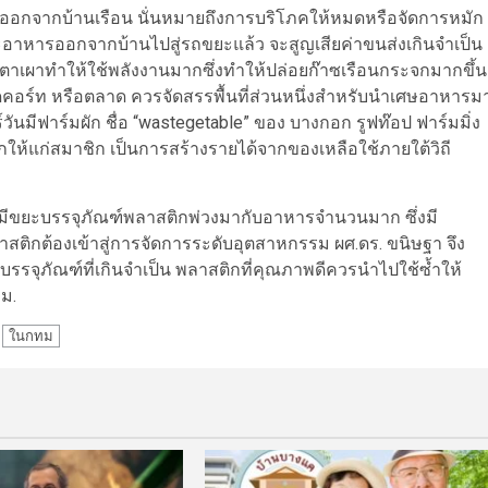
ควรออกจากบ้านเรือน นั่นหมายถึงการบริโภคให้หมดหรือจัดการหมัก
ยะอาหารออกจากบ้านไปสู่รถขยะแล้ว จะสูญเสียค่าขนส่งเกินจำเป็น
่อเตาเผาทำให้ใช้พลังงานมากซึ่งทำให้ปล่อยก๊าซเรือนกระจกมากขึ้น
ดคอร์ท หรือตลาด ควรจัดสรรพื้นที่ส่วนหนึ่งสำหรับนำเศษอาหารม
วันมีฟาร์มผัก ชื่อ “wastegetable” ของ บางกอก รูฟท๊อป ฟาร์มมิ่ง
ายผักให้แก่สมาชิก เป็นการสร้างรายได้จากของเหลือใช้ภายใต้วิถี
มืองมีขยะบรรจุภัณฑ์พลาสติกพ่วงมากับอาหารจำนวนมาก ซึ่งมี
สติกต้องเข้าสู่การจัดการระดับอุตสาหกรรม ผศ.ดร. ขนิษฐา จึง
บรรจุภัณฑ์ที่เกินจำเป็น พลาสติกที่คุณภาพดีควรนำไปใช้ซ้ำให้
ม.
ในกทม