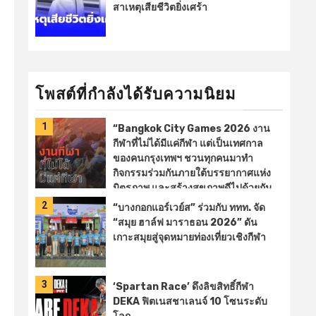
สาเหตุเสียชีวิตยิ่งเศร้า
โพสต์ที่กำลังได้รับความนิยม
1
“Bangkok City Games 2026 งาน
กีฬาที่ไม่ได้มีแค่กีฬา แต่เป็นเทศกาล
ของคนกรุงเทพฯ ชวนทุกคนมาทำ
กิจกรรมร่วมกันภายใต้บรรยากาศแห่ง
มิตรภาพ และสร้างสุขภาพดีไปด้วยกัน
เชียร์การแข่งขันกีฬาจากทั้ง 50
2
“บางกอกแอร์เวย์ส” ร่วมกับ ททท. จัด
เขต
ชวนมาเต้นแอโรบิค
เล่น
“สมุย ฮาล์ฟ มาราธอน 2026” ดัน
เกมกีฬา ลุ้นรับของรางวัล
ช้อปของ
เกาะสมุยสู่จุดหมายท่องเที่ยวเชิงกีฬา
ดีและอิ่ – facebook.com
3
‘Spartan Race’ ดึงลิขสิทธิ์กีฬา
DEKA ฟิตเนสชาเลนจ์ 10 โซนระดับ