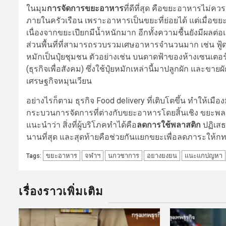
ในมุม
การจัดการขยะอาหาร
ที่ดีที่สุด คือขยะอาหารไม่
ภายในครัวเรือน เพราะอาหารเป็นขยะที่ย่อยได้ แต่เมื่อข
เนื่องจากขยะเปียกมีน้ำหนักมาก อีกทั้งความชื้นยังมีผลต
ส่วนพื้นที่ที่สามารถรวบรวมเศษอาหารจำนวนมาก เช่น ฟู้
หมักเป็นปุ๋ยชุมชน ตัวอย่างเช่น บนดาดฟ้าของห้างเซนเตอร์
(ธุรกิจเพื่อสังคม) ซึ่งใช้ปุ๋ยหมักเหล่านี้มาปลูกผัก และข
เศรษฐกิจหมุนเวียน
อย่างไรก็ตาม ธุรกิจ Food delivery ที่เติบโตขึ้น ทำให้เ
กระบวนการจัดการที่ต่างกับขยะอาหารโดยสิ้นเชิง ขยะพลา
แนะนำว่า สิ่งที่ผู้บริโภคทำได้คือ
ลดการใช้พลาสติก
ปฏิเสธ
นานที่สุด และสุดท้ายคือช่วยกันแยกขยะเพื่อลดภาระให้กท
ขยะอาหาร
จฬาฯ
นกวชาการ
อยางยงยน
แนะแกปญหา
Tags:
เรื่องราวเพิ่มเติม