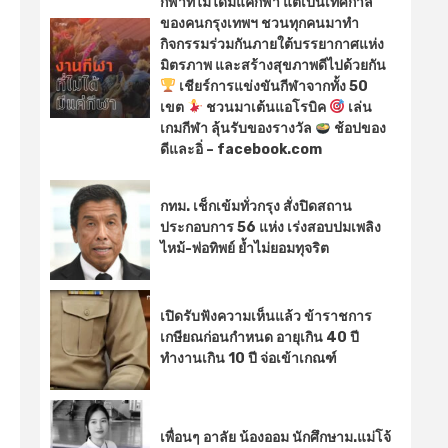
กีฬาที่ไม่ได้มีแค่กีฬา แต่เป็นเทศกาล
ของคนกรุงเทพฯ ชวนทุกคนมาทำ
กิจกรรมร่วมกันภายใต้บรรยากาศแห่ง
มิตรภาพ และสร้างสุขภาพดีไปด้วยกัน
เชียร์การแข่งขันกีฬาจากทั้ง 50
เขต
ชวนมาเต้นแอโรบิค
เล่น
เกมกีฬา ลุ้นรับของรางวัล
ช้อปของ
ดีและอิ่ – facebook.com
กทม. เช็กเข้มทั่วกรุง สั่งปิดสถาน
ประกอบการ 56 แห่ง เร่งสอบปมเพลิง
ไหม้-พ่อทิพย์ ย้ำไม่ยอมทุจริต
เปิดรับฟังความเห็นแล้ว ข้าราชการ
เกษียณก่อนกำหนด อายุเกิน 40 ปี
ทำงานเกิน 10 ปี จ่อเข้าเกณฑ์
เพื่อนๆ อาลัย น้องออม นักศึกษาม.แม่โจ้