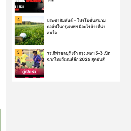
โลก
4
ประชาสัมพันธ์ – โปรโมชั่นสนาม
กอล์ฟในกรุงเทพฯ มีอะไรบ้างที่น่า
สนใจ
5
รร.กีฬาชลบุรี เจ๊า กรุงเทพฯ 3-3 เปิด
ฉากไทยวีเมนส์ลีก 2026 สุดมันส์
6
ททท. ร่วมกับ กรุงเทพฯและ ส.กีฬาคิกบ็
อกซิ่งฯ จัด AMAZING KIDS
FESTIVAL กระตุ้นการท่องเที่ยว
Event Tourism-Family Tourism