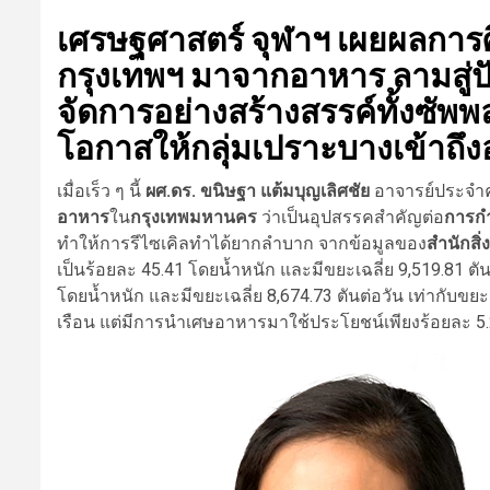
เศรษฐศาสตร์ จุฬาฯ เผยผลการ
กรุงเทพฯ มาจากอาหาร ลามสู่ป
จัดการอย่างสร้างสรรค์ทั้งซัพพ
โอกาสให้กลุ่มเปราะบางเข้าถึ
เมื่อเร็ว ๆ นี้
ผศ.ดร. ขนิษฐา แต้มบุญเลิศชัย
อาจารย์ประจำค
อาหาร
ใน
กรุงเทพมหานคร
ว่าเป็นอุปสรรคสำคัญต่อ
การก
ทำให้การรีไซเคิลทำได้ยากลำบาก จากข้อมูลของ
สำนักสิ
เป็นร้อยละ 45.41 โดยน้ำหนัก และมีขยะเฉลี่ย 9,519.81 
โดยน้ำหนัก และมีขยะเฉลี่ย 8,674.73 ตันต่อวัน เท่ากับ
เรือน แต่มีการนำเศษอาหารมาใช้ประโยชน์เพียงร้อยละ 5.24