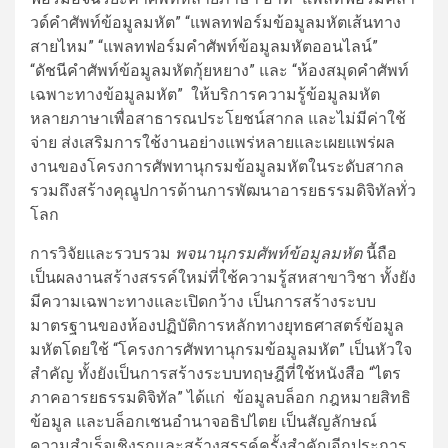
วด์คำศัพท์ข้อมูลมหัต” “แพลทฟอร์มข้อมูลมหัตเส้นทาง
สายไหม” “แพลทฟอร์มคำศัพท์ข้อมูลมหัตออนไลน์”
“ดัชนีคำศัพท์ข้อมูลมหัตกุ้ยหยาง” และ “ห้องสมุดคำศัพท์
เฉพาะทางข้อมูลมหัต” ให้บริการความรู้ข้อมูลมหัต
หลายภาษาเพื่อสาธารณประโยชน์สากล และไม่มีค่าใช้
จ่าย ส่งเสริมการใช้งานอย่างแพร่หลายและเผยแพร่ผล
งานของโครงการศัพทานุกรมข้อมูลมหัตในระดับสากล
รวมถึงสร้างคุณูปการด้านการพัฒนาอารยธรรมดิจิทัลทั่ว
โลก
การวิจัยและรวบรวม
พจนานุกรมศัพท์ข้อมูลมหัต
นี้ถือ
เป็นผลงานสร้างสรรค์ใหม่ที่ใช้ความรู้สหสาขาวิชา ทั้งยัง
มีความเฉพาะทางและเปิดกว้าง เป็นการสร้างระบบ
มาตรฐานของห้องปฏิบัติการหลักทางยุทธศาสตร์ข้อมูล
มหัตโดยใช้ “โครงการศัพทานุกรมข้อมูลมหัต” เป็นหัวใจ
สำคัญ ทั้งยังเป็นการสร้างระบบทฤษฎีที่ใช้หนังสือ “ไตร
ภาคอารยธรรมดิจิทัล” ได้แก่ ข้อมูลบล็อก กฎหมายสิทธิ
ข้อมูล และบล็อกเชนอำนาจอธิปไตย เป็นสัญลักษณ์
ความสำเร็จเชิงรุกและสร้างสรรค์ครั้งสำคัญอีกประการ