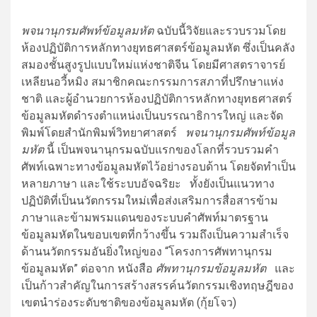
พจนานุกรมศัพท์ข้อมูลมหัต
ฉบับนี้วิจัยและรวบรวมโดย
ห้องปฏิบัติการหลักทางยุทธศาสตร์ข้อมูลมหัต ซึ่งเป็นคลัง
สมองชั้นสูงรูปแบบใหม่แห่งชาติจีน โดยมีศาสตราจารย์
เหลียนอวี้หมิง สมาชิกคณะกรรมการสภาที่ปรึกษาแห่ง
ชาติ และผู้อำนวยการห้องปฏิบัติการหลักทางยุทธศาสตร์
ข้อมูลมหัตดำรงตำแหน่งเป็นบรรณาธิการใหญ่ และจัด
พิมพ์โดยสำนักพิมพ์วิทยาศาสตร์
พจนานุกรมศัพท์ข้อมูล
มหัต
นี้ เป็นพจนานุกรมฉบับแรกของโลกที่รวบรวมคำ
ศัพท์เฉพาะทางข้อมูลมหัตไว้อย่างรอบด้าน โดยจัดทำเป็น
หลายภาษา และใช้ระบบอัจฉริยะ ทั้งยังเป็นแนวทาง
ปฏิบัติที่เป็นนวัตกรรมใหม่เพื่อส่งเสริมการสื่อสารข้าม
ภาษาและข้ามพรมแดนของระบบคำศัพท์มาตรฐาน
ข้อมูลมหัตในขอบเขตที่กว้างขึ้น รวมถึงเป็นความสำเร็จ
ด้านนวัตกรรมอันยิ่งใหญ่ของ “โครงการศัพทานุกรม
ข้อมูลมหัต” ต่อจาก หนังสือ
ศัพทานุกรมข้อมูลมหัต
และ
เป็นก้าวสำคัญในการสร้างสรรค์นวัตกรรมเชิงทฤษฎีของ
เขตนำร่องระดับชาติของข้อมูลมหัต (กุ้ยโจว)