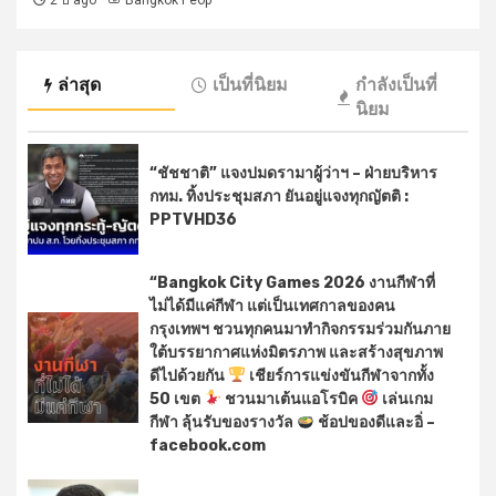
2 ปี ago
Bangkok Peop
ล่าสุด
เป็นที่นิยม
กำลังเป็นที่
นิยม
“ชัชชาติ” แจงปมดรามาผู้ว่าฯ – ฝ่ายบริหาร
กทม. ทิ้งประชุมสภา ยันอยู่แจงทุกญัตติ :
PPTVHD36
“Bangkok City Games 2026 งานกีฬาที่
ไม่ได้มีแค่กีฬา แต่เป็นเทศกาลของคน
กรุงเทพฯ ชวนทุกคนมาทำกิจกรรมร่วมกันภาย
ใต้บรรยากาศแห่งมิตรภาพ และสร้างสุขภาพ
ดีไปด้วยกัน
เชียร์การแข่งขันกีฬาจากทั้ง
50 เขต
ชวนมาเต้นแอโรบิค
เล่นเกม
กีฬา ลุ้นรับของรางวัล
ช้อปของดีและอิ่ –
facebook.com