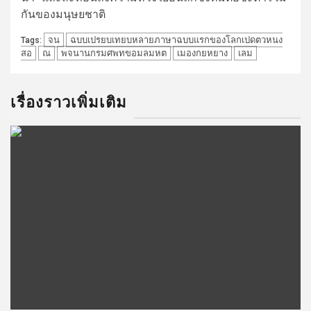
กันของมนุษยชาติ
จน
ฉบบเปรยบเทยบหลายภาษาฉบบแรกของโลกเปดตวหนง
Tags:
สอ
ณ
พจนานกรมศพทขอมลมหต
เมองกยหยาง
เลม
เรื่องราวเพิ่มเติม