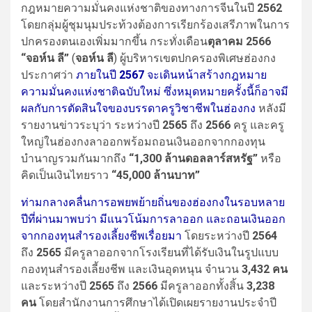
กฎหมายความมั่นคงแห่งชาติของทางการจีนในปี
2562
โดยกลุ่มผู้ชุมนุมประท้วงต้องการเรียกร้องเสรีภาพในการ
ปกครองตนเองเพิ่มมากขึ้น กระทั่งเดือน
ตุลาคม 2566
“จอห์น ลี”
(
จอห์น ลี
) ผู้บริหารเขตปกครองพิเศษฮ่องกง
ประกาศว่า
ภายในปี
2567
จะเดินหน้าสร้างกฎหมาย
ความมั่นคงแห่งชาติฉบับใหม่ ซึ่งหมุดหมายครั้งนี้ก็อาจมี
ผลกับการตัดสินใจของบรรดาครูวิชาชีพในฮ่องกง
หลังมี
รายงานข่าวระบุว่า ระหว่างปี
2565
ถึง
2566
ครู และครู
ใหญ่ในฮ่องกงลาออกพร้อมถอนเงินออกจากกองทุน
บำนาญรวมกันมากถึง
“1,300 ล้านดอลลาร์สหรัฐ”
หรือ
คิดเป็นเงินไทยราว
“45,000 ล้านบาท”
ท่ามกลางคลื่นการอพยพย้ายถิ่นของฮ่องกงในรอบหลาย
ปีที่ผ่านมาพบว่า มีแนวโน้มการลาออก และถอนเงินออก
จากกองทุนสำรองเลี้ยงชีพเรื่อยมา
โดยระหว่างปี
2564
ถึง
2565
มีครูลาออกจากโรงเรียนที่ได้รับเงินในรูปแบบ
กองทุนสำรองเลี้ยงชีพ และเงินอุดหนุน จำนวน
3,432 คน
และระหว่างปี
2565
ถึง
2566
มีครูลาออกทั้งสิ้น
3,238
คน
โดยสำนักงานการศึกษาได้เปิดเผยรายงานประจำปี