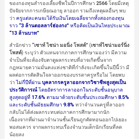
ของกองทุนสำรองเลี้ยงชีพในปีการศึกษา
2566
โดยมีเหตุ
ปัจจัยจากการเกษียณอายุ ลาออก รวมถึงเหตุผลอื่นๆ พบ
ว่า
ครูแต่ละคนจะได้รับเงินโดยเฉลี่ยจากทั้งสองกองทุน
ราว
“3 ล้านดอลลาร์ฮ่องกง”
หรือคิดเป็นเงินไทยประมาณ
“13 ล้านบาท”
สำนักข่าว
“เซาท์ ไชน่า มอนิ่ง โพสต์”
(
เซาท์ไชน่ามอร์นิ่ง
โพสต์
) ระบุว่า ตัวแทนจากภาคการศึกษามองว่า มีความ
จำเป็นที่จะต้องจับตาดูผลกระทบที่อาจเกิดขึ้นจาก
กฎหมายความมั่นคงแห่งชาติที่กำลังจะเกิดขึ้นในปีนี้ว่า มี
ผลต่อการตัดสินใจลาออกของบรรดาครูหรือไม่ โดยพบ
ว่า
ไม่กี่ปีที่ผ่าน
บุคลากรครูลาออกจากวิชาชีพสูงสุดเป็น
ประวัติการณ์
โดยอัตราการลาออกในระดับชั้นอนุบาล
สูงสุดอยู่ที่
17.6%
ตามมาด้วยระดับชั้นประถมศึกษา
8.5%
และระดับชั้นมัธยมศึกษา
9.8%
ทว่าจำนวนครูที่ลาออก
กลับไม่ได้ส่งผลกระทบต่อภาคการศึกษามากนัก
เนื่องจากที่ผ่านมาจำนวนชั้นเรียนถูกตัดทอนออกไปเยอะ
พอสมควร จากผลกระทบเรื่องจำนวนเด็กนักเรียนที่ลด
น้อยลง