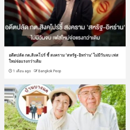
อดีตปลัด กต.สิงคโปร์ ชี้ สงคราม ‘สหรัฐ-อิหร่าน’ ไม่มีวันจบ เฟส
ใหม่จ่อแรงกว่าเดิม
1 เดือน ago
Bangkok Peop