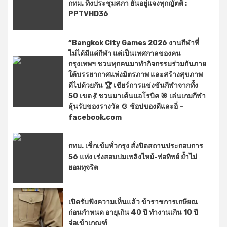
กทม. ทิ้งประชุมสภา ยันอยู่แจงทุกญัตติ :
PPTVHD36
“Bangkok City Games 2026 งานกีฬาที่
ไม่ได้มีแค่กีฬา แต่เป็นเทศกาลของคน
กรุงเทพฯ ชวนทุกคนมาทำกิจกรรมร่วมกันภาย
ใต้บรรยากาศแห่งมิตรภาพ และสร้างสุขภาพ
ดีไปด้วยกัน 🏆 เชียร์การแข่งขันกีฬาจากทั้ง
50 เขต 💃 ชวนมาเต้นแอโรบิค 🎯 เล่นเกมกีฬา
ลุ้นรับของรางวัล 🍲 ช้อปของดีและอิ่ –
facebook.com
กทม. เช็กเข้มทั่วกรุง สั่งปิดสถานประกอบการ
56 แห่ง เร่งสอบปมเพลิงไหม้-พ่อทิพย์ ย้ำไม่
ยอมทุจริต
เปิดรับฟังความเห็นแล้ว ข้าราชการเกษียณ
ก่อนกำหนด อายุเกิน 40 ปี ทำงานเกิน 10 ปี
จ่อเข้าเกณฑ์