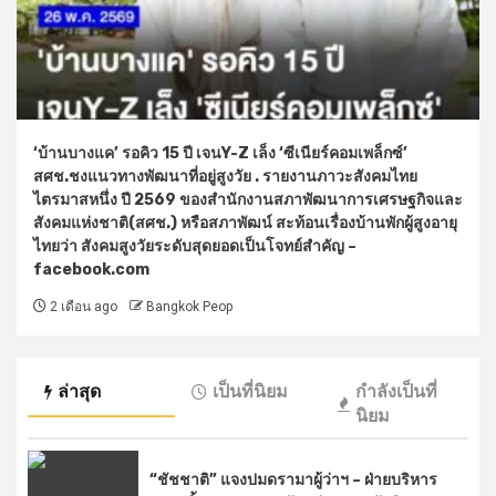
‘บ้านบางแค’ รอคิว 15 ปี เจนY-Z เล็ง ‘ซีเนียร์คอมเพล็กซ์’
สศช.ชงแนวทางพัฒนาที่อยู่สูงวัย . รายงานภาวะสังคมไทย
ไตรมาสหนึ่ง ปี 2569 ของสำนักงานสภาพัฒนาการเศรษฐกิจและ
สังคมแห่งชาติ(สศช.) หรือสภาพัฒน์ สะท้อนเรื่องบ้านพักผู้สูงอายุ
ไทยว่า สังคมสูงวัยระดับสุดยอดเป็นโจทย์สำคัญ –
facebook.com
2 เดือน ago
Bangkok Peop
ล่าสุด
เป็นที่นิยม
กำลังเป็นที่
นิยม
“ชัชชาติ” แจงปมดรามาผู้ว่าฯ – ฝ่ายบริหาร