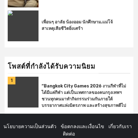
เพื่อนๆ อาลัย น้องออม นักศึกษาม.แม่โจ้
สาเหตุเสียชีวิตยิ่งเศร้า
โพสต์ที่กำลังได้รับความนิยม
1
“Bangkok City Games 2026 งานกีฬาที่ไม่
ได้มีแค่กีฬา แต่เป็นเทศกาลของคนกรุงเทพฯ
ชวนทุกคนมาทำกิจกรรมร่วมกันภายใต้
บรรยากาศแห่งมิตรภาพ และสร้างสุขภาพดีไป
ด้วยกัน 🏆 เชียร์การแข่งขันกีฬาจากทั้ง 50
เขต 💃 ชวนมาเต้นแอโรบิค 🎯 เล่นเกมกีฬา ลุ้น
รับของรางวัล 🍲 ช้อปของดีและอิ่ –
นโยบายความเป็นส่วนตัว
ข้อตกลงและเงื่อนไข
เกี่ยวกับเรา
facebook.com
ติดต่อ