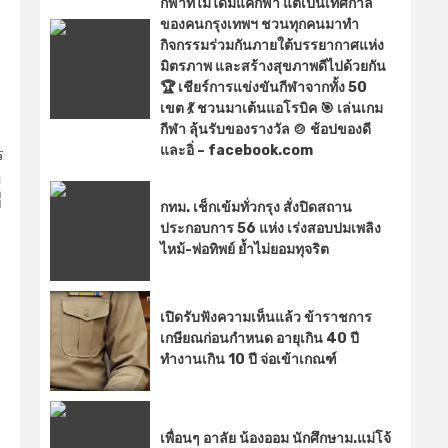
กีฬาที่ไม่ได้มีแค่กีฬา แต่เป็นเทศกาล
ของคนกรุงเทพฯ ชวนทุกคนมาทำ
กิจกรรมร่วมกันภายใต้บรรยากาศแห่ง
มิตรภาพ และสร้างสุขภาพดีไปด้วยกัน
🏆 เชียร์การแข่งขันกีฬาจากทั้ง 50
เขต 💃 ชวนมาเต้นแอโรบิค 🎯 เล่นเกม
กีฬา ลุ้นรับของรางวัล 🍲 ช้อปของดี
และอิ่ – facebook.com
ร
อ
่
กทม. เช็กเข้มทั่วกรุง สั่งปิดสถาน
ประกอบการ 56 แห่ง เร่งสอบปมเพลิง
ไหม้-พ่อทิพย์ ย้ำไม่ยอมทุจริต
เปิดรับฟังความเห็นแล้ว ข้าราชการ
เกษียณก่อนกำหนด อายุเกิน 40 ปี
ทำงานเกิน 10 ปี จ่อเข้าเกณฑ์
ม
เพื่อนๆ อาลัย น้องออม นักศึกษาม.แม่โจ้