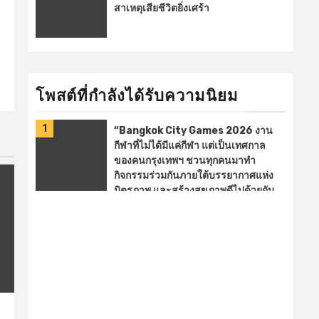
สาเหตุเสียชีวิตยิ่งเศร้า
โพสต์ที่กำลังได้รับความนิยม
1
2
“Bangkok City Games 2026 งาน
กีฬาที่ไม่ได้มีแค่กีฬา แต่เป็นเทศกาล
ของคนกรุงเทพฯ ชวนทุกคนมาทำ
กิจกรรมร่วมกันภายใต้บรรยากาศแห่ง
มิตรภาพ และสร้างสุขภาพดีไปด้วยกัน
🏆 เชียร์การแข่งขันกีฬาจากทั้ง 50
เขต 💃 ชวนมาเต้นแอโรบิค 🎯 เล่นเกม
กีฬา ลุ้นรับของรางวัล 🍲 ช้อปของดี
และอิ่ – facebook.com